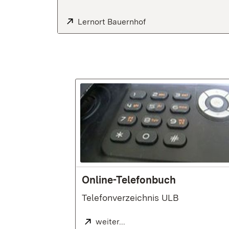
Extern:
Lernort Bauernhof
(Öffnet in neuem Fens
Online-Telefonbuch
Telefonverzeichnis ULB
Extern:
weiter...