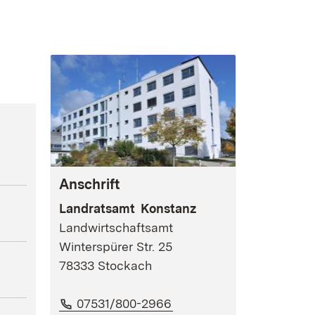
Anschrift
Landratsamt Konstanz
Landwirtschaftsamt
Winterspürer Str. 25
78333 Stockach
Telefon:
(Öffnet in neuem Fenster
07531/800-2966