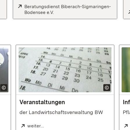
Extern:
Beratungsdienst Biberach-Sigmaringen-
ter)
Bodensee e.V.
(Öffnet in neuem Fenster)
:
Veranstaltungen
In
der Landwirtschaftsverwaltung BW
Pf
Extern:
weiter...
(Öffnet in neuem Fenster)