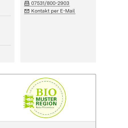
Fax:
(Öffnet in neuem Fenster
07531/800-2903
E-Mail:
(Öffnet in neuem Fenst
Kontakt per E-Mail